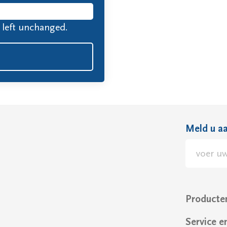
e left unchanged.
Meld u aa
Alternativ
Producte
Service e