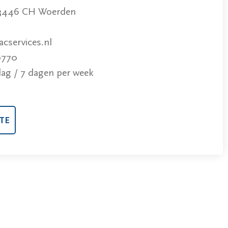
 3446 CH Woerden
services.nl
0770
dag / 7 dagen per week
TE