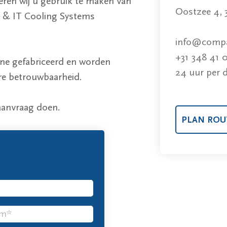
ren wij u gebruik te maken van
Oostzee 4,
cs & IT Cooling Systems
info@compac
+31 348 41 
ine gefabriceerd en worden
24 uur per 
re betrouwbaarheid.
aanvraag doen.
PLAN ROU