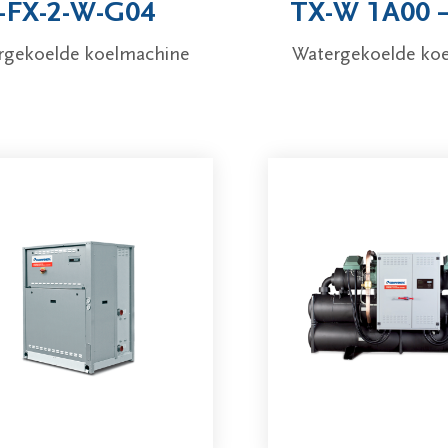
i-FX-2-W-G04
TX-W 1A00 
rgekoelde koelmachine
Watergekoelde ko