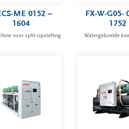
CS-ME 0152 –
FX-W-G05- 
1604
1752
hine voor split-opstelling
Watergekoelde ko