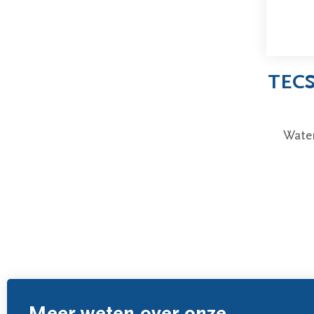
TECS
Wate
Meer weten over onze